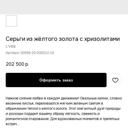
Серьги из жёлтого золота с хризолитами
L'VIBE
Артикул:
00996-20-030014-18
202 500
р.
Оформить заказ
Нежное сияние любви в каждом движении! Овальные камни, словно
весенние листья, переливаются мягким зелёным светом в
обрамлении тёплого жёлтого золота. Этот элегантный дуэт природы
Новинки
Сертификат
и роскоши подарит вашему образу лёгкость, свежесть и
романтичное очарование. Для вдохновенных моментов и трепетных
Оплата
Коллекция konfetki
встреч...
Контакты
Коллекция Luxe