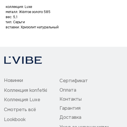
Гарантия
Смотреть всё
коллекция: Luxe
Доставка
металл: Жёлтое золото 585
Lookbook
вес: 5,1
Уход за украшениями
тип: Серьги
вставки: Хризолит натуральный
Политика конфедециальности
ИП Божедай Владислав Григорьевич
ИНН 504200073857
ОГРНИП 324774600113061