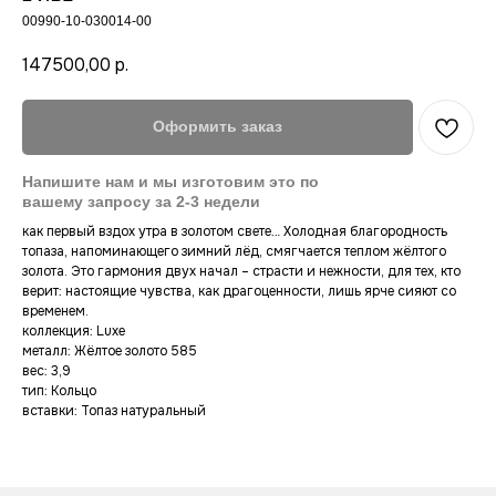
00990-10-030014-00
147500,00
р.
Оформить заказ
как первый вздох утра в золотом свете… Холодная благородность
топаза, напоминающего зимний лёд, смягчается теплом жёлтого
золота. Это гармония двух начал – страсти и нежности, для тех, кто
верит: настоящие чувства, как драгоценности, лишь ярче сияют со
Новинки
Сертификат
временем.
Оплата
Коллекция konfetki
коллекция: Luxe
металл: Жёлтое золото 585
Контакты
Коллекция Luxe
вес: 3,9
Гарантия
Смотреть всё
тип: Кольцо
Доставка
Lookbook
вставки: Топаз натуральный
Уход за украшениями