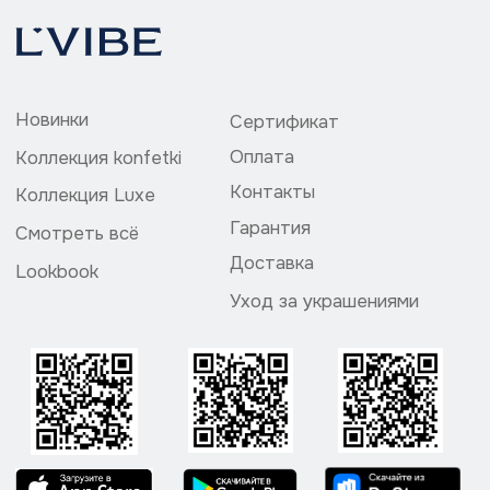
Политика конфедециальности
ИП Божедай Владислав Григорьевич
ИНН 504200073857
ОГРНИП 324774600113061