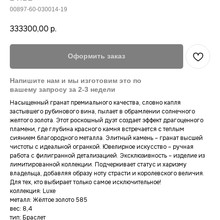
00897-60-030014-19
333300,00
р.
Оформить заказ
Насыщенный гранат премиального качества, словно капля
застывшего рубинового вина, пылает в обрамлении солнечного
желтого золота. Этот роскошный дуэт создает эффект драгоценного
пламени, где глубина красного камня встречается с теплым
сиянием благородного металла. Элитный камень – гранат высшей
чистоты с идеальной огранкой. Ювелирное искусство – ручная
работа с филигранной детализацией. Эксклюзивность – изделие из
лимитированной коллекции. Подчеркивает статус и харизму
Новинки
Сертификат
владельца, добавляя образу ноту страсти и королевского величия.
Оплата
Коллекция konfetki
Для тех, кто выбирает только самое исключительное!
Контакты
Коллекция Luxe
коллекция: Luxe
Гарантия
металл: Жёлтое золото 585
Смотреть всё
вес: 8,4
Доставка
Lookbook
тип: Браслет