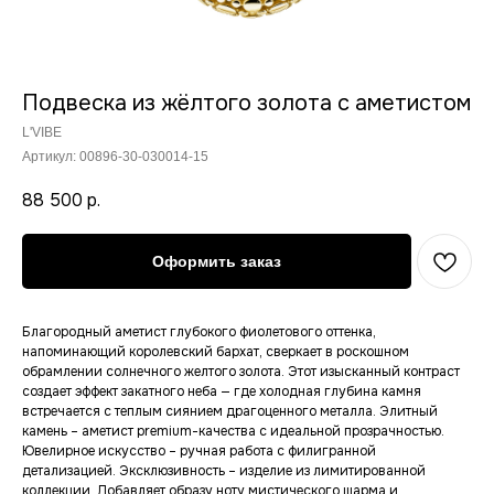
Подвеска из жёлтого золота с аметистом
L'VIBE
Артикул:
00896-30-030014-15
88 500
р.
Оформить заказ
Благородный аметист глубокого фиолетового оттенка,
напоминающий королевский бархат, сверкает в роскошном
обрамлении солнечного желтого золота. Этот изысканный контраст
создает эффект закатного неба — где холодная глубина камня
встречается с теплым сиянием драгоценного металла. Элитный
камень – аметист premium-качества с идеальной прозрачностью.
Ювелирное искусство – ручная работа с филигранной
детализацией. Эксклюзивность – изделие из лимитированной
Новинки
Сертификат
коллекции. Добавляет образу ноту мистического шарма и