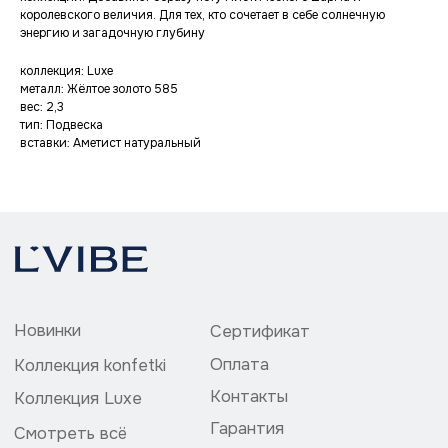
Оплата
Коллекция konfetki
королевского величия. Для тех, кто сочетает в себе солнечную
Контакты
Коллекция Luxe
энергию и загадочную глубину
Гарантия
Смотреть всё
коллекция: Luxe
Доставка
Lookbook
металл: Жёлтое золото 585
Уход за украшениями
вес: 2,3
тип: Подвеска
вставки: Аметист натуральный
Политика конфедециальности
ИП Божедай Владислав Григорьевич
ИНН 504200073857
ОГРНИП 324774600113061