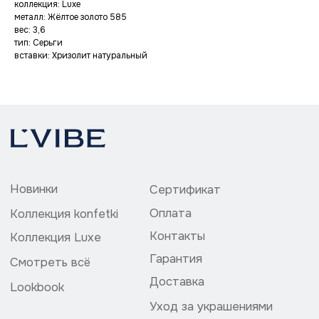
Гарантия
коллекция: Luxe
Смотреть всё
металл: Жёлтое золото 585
Доставка
Lookbook
вес: 3,6
Уход за украшениями
тип: Серьги
вставки: Хризолит натуральный
Политика конфедециальности
ИП Божедай Владислав Григорьевич
ИНН 504200073857
ОГРНИП 324774600113061