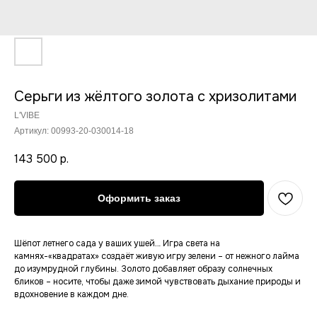
Серьги из жёлтого золота с хризолитами
L'VIBE
Артикул:
00993-20-030014-18
143 500
р.
Оформить заказ
Шёпот летнего сада у ваших ушей… Игра света на
камнях-«квадратах» создаёт живую игру зелени – от нежного лайма
до изумрудной глубины. Золото добавляет образу солнечных
Новинки
Сертификат
бликов – носите, чтобы даже зимой чувствовать дыхание природы и
Оплата
Коллекция konfetki
вдохновение в каждом дне.
Контакты
Коллекция Luxe