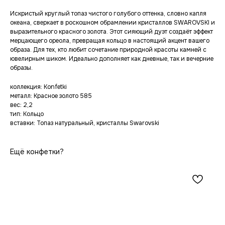
Искристый круглый топаз чистого голубого оттенка, словно капля
океана, сверкает в роскошном обрамлении кристаллов SWAROVSKI и
выразительного красного золота. Этот сияющий дуэт создаёт эффект
мерцающего ореола, превращая кольцо в настоящий акцент вашего
образа. Для тех, кто любит сочетание природной красоты камней с
ювелирным шиком. Идеально дополняет как дневные, так и вечерние
образы.
коллекция: Konfetki
металл: Красное золото 585
вес: 2,2
тип: Кольцо
вставки: Топаз натуральный, кристаллы Swarovski
Ещё конфетки?