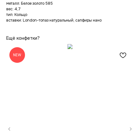
металл: Белое золото 585
вес: 4,7
тип: Кольцо
вставки: London-топаз натуральный, сапфиры нано
Ещё конфетки?
NEW
Новинки
Сертификат
Оплата
Коллекция konfetki