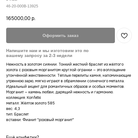
46-20-000B-13925
165000,00
р.
Оформить заказ
Нежность в золотом сиянии. Тонкий жесткий браслет из жёлтого
золота с розовым морганитом круглой огранки — это воплощение
утончённой женственности. Тёплые перелиты камня, напоминающие
утреннюю зарю, мягко играют в обрамлении солнечного металла.
Идеальный акцент для романтичных образов и особых моментов.
Морганит — камень любви, дарящий нежность и гармонию.
коллекция: Konfetki
Новинки
Сертификат
металл: Жёлтое золото 585
вес: 4,3
Оплата
Коллекция konfetki
тип: Браслет
Контакты
Коллекция Luxe
вставки: Фианит "розовый морганит"
Гарантия
Смотреть всё
Доставка
Lookbook
Ещё конфетки?