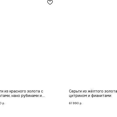
ги из красного золота с
Серьги из жёлтого золота
атами, нано рубинами и
цитрином и фианитами
итами Premium
0
р.
61 990
р.