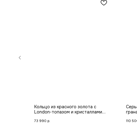
 с
Кольцо из красного золота с
Серь
London-топазом и кристаллами
гран
Swarovski
фиан
73 990
р.
110 50