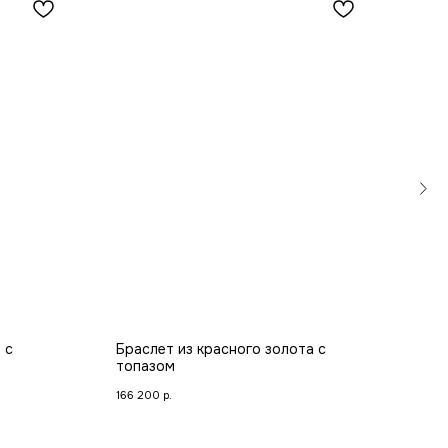
 с
Браслет из красного золота с
Коль
топазом
аме
166 200
р.
72 5