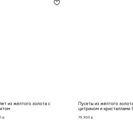
лет из жёлтого золота с
Пусеты из жёлтого золота
итом
цитрином и кристаллами 
0
р.
75 300
р.