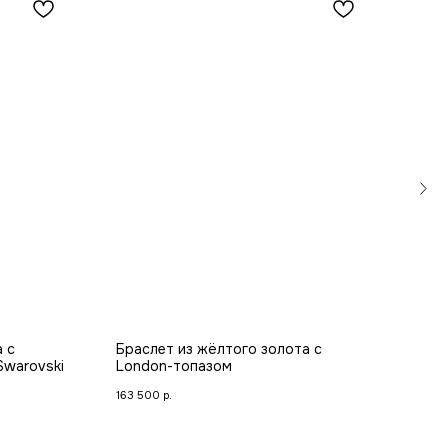
 с
Браслет из жёлтого золота с
Коль
Swarovski
London-топазом
цитр
163 500
р.
80 1