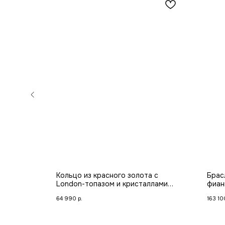
 с
Кольцо из красного золота с
Брас
warovski
London-топазом и кристаллами
фиан
Swarovski
64 990
р.
163 10