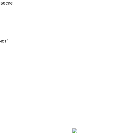
весие.
ист"