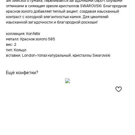
английского тумана, переливается загадочными серо-голубыми
оттенками в сияющем ореоле кристаллов SWAROVSKI. Благородное
красное золото добавляет теплый акцент, создавая изысканный
контраст с холодной элегантностью камня. Для ценителей
изысканной загадочности и благородной роскоши!
коллекция: Konfetki
металл: Красное золото 585
вес: 2
тип: Кольцо
вставки: London-топаз натуральный, кристаллы Swarovski
Ещё конфетки?